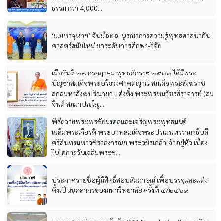
ธรรม กว่า 4,000...
‘ม.มหาจุฬาฯ’ จับมือทอ. บูรณาการความรู้พุทธศาสนากับ
ศาสตร์สมัยใหม่ ยกระดับการศึกษา-วิจัย
เมื่อวันที่ ๒๑ กรกฎาคม พุทธศักราช ๒๕๖๙ ได้มีพระ
บัญชาสมเด็จพระอริยวงศาคตญาณ สมเด็จพระสังฆราช
สกลมหาสังฆปริณายก แต่งตั้ง พระพรหมวัชรธีราจารย์ (สม
จินต์ สมฺมาปญฺโญ...
พิธีถวายพระพรชัยมงคลและเจริญพระพุทธมนต์
เฉลิมพระเกียรติ พระบาทสมเด็จพระปรเมนทรรามาธิบดี
ศรีสินทรมหาวชิราลงกรณฯ พระวชิรเกล้าเจ้าอยู่หัว เนื่อง
ในโอกาสวันเฉลิมพระช...
ประกาศรายชื่อผู้มีสิทธิ์สอบสัมภาษณ์ เพื่อบรรจุและแต่ง
ตั้งเป็นบุคลากรของมหาวิทยาลัย ครั้งที่ ๔/๒๕๖๙