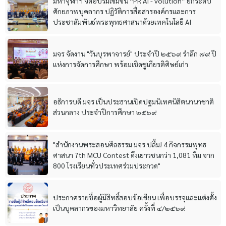
มหาจุฬาฯ จัดอบรมเข้มข้น “PR AI - volution” ยกระดับ
ศักยภาพบุคลากร ปฏิวัติการสื่อสารองค์กรและการ
ประชาสัมพันธ์พระพุทธศาสนาด้วยเทคโนโลยี AI
มจร จัดงาน "วันบุรพาจารย์" ประจำปี ๒๕๖๙ รำลึก ๗๙ ปี
แห่งการจัดการศึกษา พร้อมเชิดชูเกียรติศิษย์เก่า
อธิการบดี มจร เป็นประธานเปิดปฐมนิเทศนิสิตนานาชาติ
ส่วนกลาง ประจำปีการศึกษา ๒๕๖๙
"สำนักงานพระสอนศีลธรรม มจร ปลื้ม! 4 กิจกรรมพุทธ
ศาสนา 7th MCU Contest ดึงเยาวชนกว่า 1,081 ทีม จาก
800 โรงเรียนทั่วประเทศร่วมประกวด"
ประกาศรายชื่อผู้มีสิทธิ์สอบข้อเขียน เพื่อบรรจุและแต่งตั้ง
เป็นบุคลากรของมหาวิทยาลัย ครั้งที่ ๔/๒๕๖๙