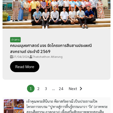
ข่าวสาร
คณะมนุษยศาสตร์ มจร จัดโครงการสืบสานประเพณี
สงกรานต์ ประจำปี 2569
27/04/2026
Thatchathon Attarung
Read More
1
2
3
…
24
Next
เจ้าคุณพระสินีนาถ พิลาสกัลยาณี เป็นประธานเปิด
โครงการอบรม “ปูทางสู่การตื่นรู้ธรรมนาวา ‘วัง’ (ภาคพระ
สอนศีลธรรม ภาคกลาง) เพื่อเสริมศักยภาพพระสอนศีล