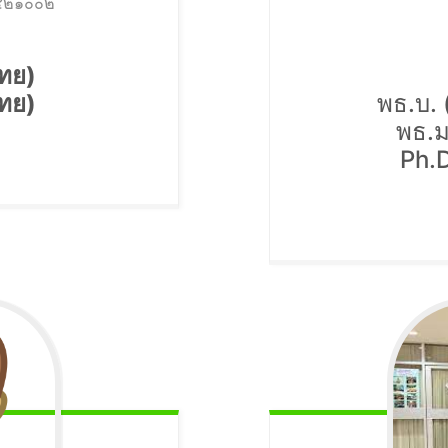
๐๔๒๑๐๐๒
ทย)
ทย)
พธ.บ. 
พธ.ม
Ph.D