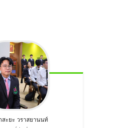
าสะยะ
วราสยานนท์