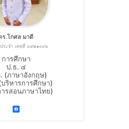
ดร.โกศล
มาดี
์ประจำ เลขที่ ๐๔๒๑๐๐๖
การศึกษา
ป.ธ. ๔
. (ภาษาอังกฤษ)
(บริหารการศึกษา)
(การสอนภาษาไทย)