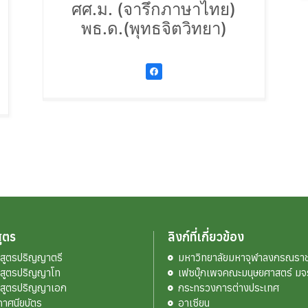
ศศ.ม. (จารึกภาษาไทย)
พธ.ด.(พุทธจิตวิทยา)
ูตร
ลิงก์ที่เกี่ยวข้อง
กสูตรปริญญาตรี
มหาวิทยาลัยมหาจุฬาลงกรณราช
กสูตรปริญญาโท
เฟซบุ๊กเพจคณะมนุษยศาสตร์ มจ
กสูตรปริญญาเอก
กระทรวงการต่างประเทศ
กาศนียบัตร
อาเซียน