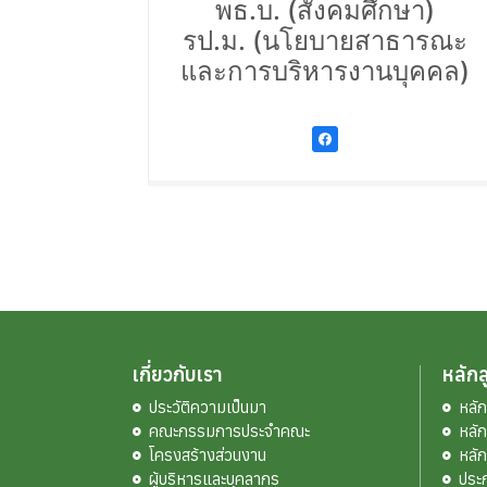
พธ.บ. (สังคมศึกษา)
รป.ม. (นโยบายสาธารณะ
และการบริหารงานบุคคล)
เกี่ยวกับเรา
หลักส
ประวัติความเป็นมา
หลั
คณะกรรมการประจำคณะ
หลั
โครงสร้างส่วนงาน
หลั
ผู้บริหารและบุคลากร
ประ