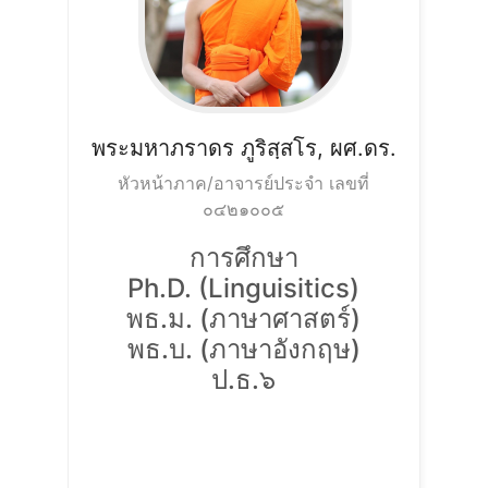
พระมหาภราดร
ภูริสฺสโร, ผศ.ดร.
หัวหน้าภาค/อาจารย์ประจำ เลขที่
๐๔๒๑๐๐๕
การศึกษา
Ph.D. (Linguisitics)
พธ.ม. (ภาษาศาสตร์)
พธ.บ. (ภาษาอังกฤษ)
ป.ธ.๖