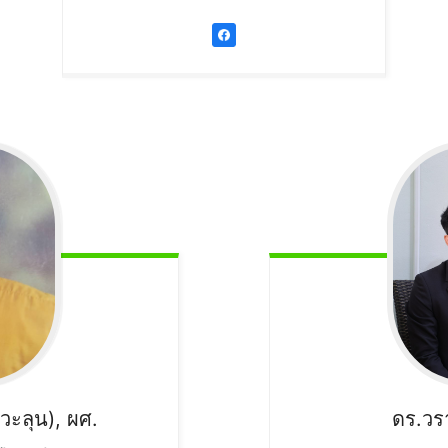
วะลุน), ผศ.
ดร.วร