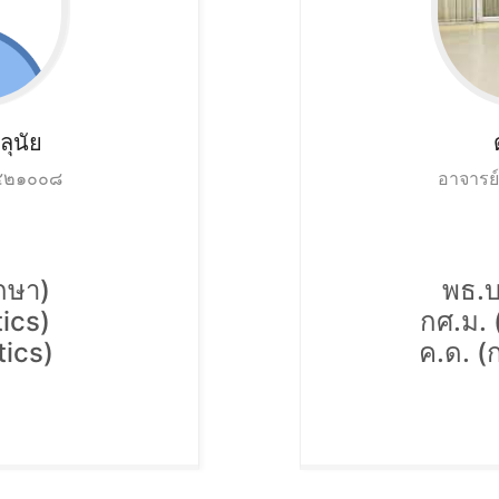
ลุนัย
๐๔๒๑๐๐๘
อาจารย
ึกษา)
พธ.บ
ics)
กศ.ม. 
tics)
ค.ด. 