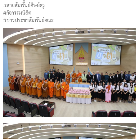
#สายสัมพันธ์ศิษย์ครู
#กิจกรรมนิสิต
#ข่าวประชาสัมพันธ์คณะ