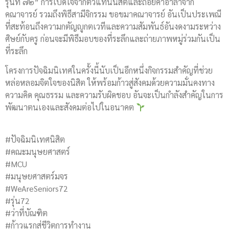
รุ่นที่ ๗๒” การเปิดใจจากตัวแทนนิสิตและถ้อยคำอำลาจาก
คณาจารย์ รวมถึงพิธีสามีจิกรรม ขอขมาคณาจารย์ อันเป็นประเพณี
ที่สะท้อนถึงความกตัญญูกตเวทีและความสัมพันธ์อันงดงามระหว่าง
ศิษย์กับครู ก่อนจะมีพิธีมอบของที่ระลึกและถ่ายภาพหมู่ร่วมกันเป็น
ที่ระลึก
โครงการปัจฉิมนิเทศในครั้งนี้นับเป็นอีกหนึ่งกิจกรรมสำคัญที่ช่วย
หล่อหลอมจิตใจของนิสิต ให้พร้อมก้าวสู่สังคมด้วยความมั่นคงทาง
ความคิด คุณธรรม และความรับผิดชอบ อันจะเป็นกำลังสำคัญในการ
พัฒนาตนเองและสังคมต่อไปในอนาคต
#ปัจฉิมนิเทศนิสิต
#คณะมนุษยศาสตร์
#MCU
#มนุษยศาสตร์มจร
#WeAreSeniors72
#รุ่น72
#ว่าที่บัณฑิต
#ก้าวแรกสู่ชีวิตการทำงาน