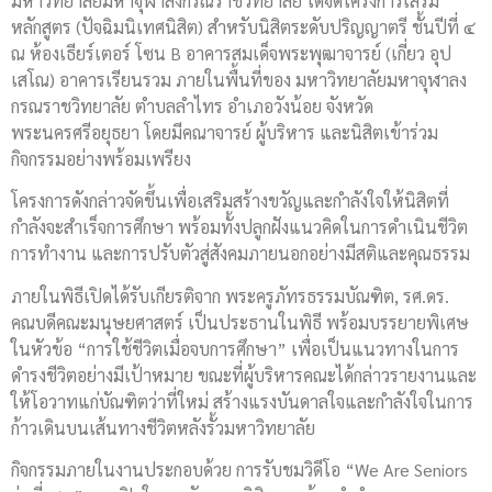
มหาวิทยาลัยมหาจุฬาลงกรณราชวิทยาลัย ได้จัดโครงการเสริม
หลักสูตร (ปัจฉิมนิเทศนิสิต) สำหรับนิสิตระดับปริญญาตรี ชั้นปีที่ ๔
ณ ห้องเธียร์เตอร์ โซน B อาคารสมเด็จพระพุฒาจารย์ (เกี่ยว อุป
เสโณ) อาคารเรียนรวม ภายในพื้นที่ของ
มหาวิทยาลัยมหาจุฬาลง
กรณราชวิทยาลัย
ตำบลลำไทร อำเภอวังน้อย จังหวัด
พระนครศรีอยุธยา โดยมีคณาจารย์ ผู้บริหาร และนิสิตเข้าร่วม
กิจกรรมอย่างพร้อมเพรียง
โครงการดังกล่าวจัดขึ้นเพื่อเสริมสร้างขวัญและกำลังใจให้นิสิตที่
กำลังจะสำเร็จการศึกษา พร้อมทั้งปลูกฝังแนวคิดในการดำเนินชีวิต
การทำงาน และการปรับตัวสู่สังคมภายนอกอย่างมีสติและคุณธรรม
ภายในพิธีเปิดได้รับเกียรติจาก พระครูภัทรธรรมบัณฑิต, รศ.ดร.
คณบดีคณะมนุษยศาสตร์ เป็นประธานในพิธี พร้อมบรรยายพิเศษ
ในหัวข้อ “การใช้ชีวิตเมื่อจบการศึกษา” เพื่อเป็นแนวทางในการ
ดำรงชีวิตอย่างมีเป้าหมาย ขณะที่ผู้บริหารคณะได้กล่าวรายงานและ
ให้โอวาทแก่บัณฑิตว่าที่ใหม่ สร้างแรงบันดาลใจและกำลังใจในการ
ก้าวเดินบนเส้นทางชีวิตหลังรั้วมหาวิทยาลัย
กิจกรรมภายในงานประกอบด้วย การรับชมวิดีโอ “We Are Seniors