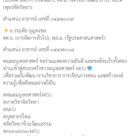
(พุทธจิตวิทยา)
ตำแหน่ง อาจารย์ เลขที่ ๐๔๔๑๐๐๙
อ.วรฤทัย บุญคงชล
ศศ.บ. (การจัดการทั่วไป), พธ.ม. (รัฐประศาสนศาสตร์)
ตำแหน่ง อาจารย์ เลขที่ ๐๔๔๗๐๐๘
คณะมนุษยศาสตร์ ขอร่วมแสดงความยินดี และขอต้อนรับทั้งสอง
ท่านเข้าสู่ครอบครัวชาวมนุษยศาสตร์ MCU
เพื่อร่วมกันพัฒนางานวิชาการ การเรียนการสอน และสร้างองค์
ความรู้เพื่อสังคมอย่างยั่งยืน
#คณะมนุษยศาสตร์MCU
#ภาควิชาจิตวิทยา
#MCU
#บุคลากรใหม่
#จิตวิทยาข้ามวัฒนธรรม
#HumanitiesMCU