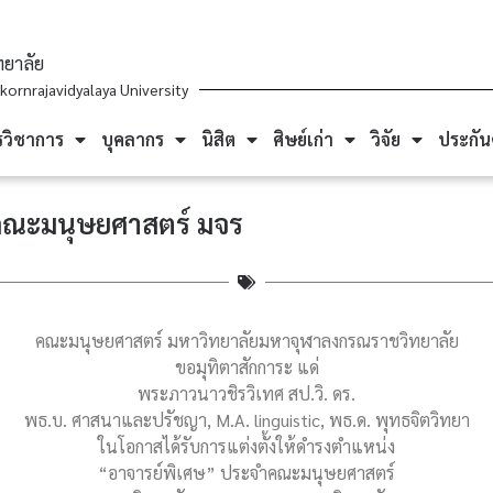
ยาลัย
ornrajavidyalaya University
รวิชาการ
บุคลากร
นิสิต
ศิษย์เก่า
วิจัย
ประกั
ำคณะมนุษยศาสตร์ มจร
คณะมนุษยศาสตร์ มหาวิทยาลัยมหาจุฬาลงกรณราชวิทยาลัย
ขอมุทิตาสักการะ แด่
พระภาวนาวชิรวิเทศ สป.วิ. ดร.
พธ.บ. ศาสนาและปรัชญา, M.A. linguistic, พธ.ด. พุทธจิตวิทยา
ในโอกาสได้รับการแต่งตั้งให้ดำรงตำแหน่ง
“อาจารย์พิเศษ” ประจำคณะมนุษยศาสตร์