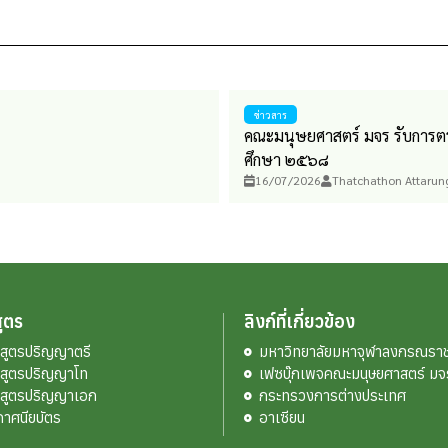
ข่าวสาร
คณะมนุษยศาสตร์ มจร รับการ
ศึกษา ๒๕๖๘
16/07/2026
Thatchathon Attarun
ูตร
ลิงก์ที่เกี่ยวข้อง
กสูตรปริญญาตรี
มหาวิทยาลัยมหาจุฬาลงกรณราช
กสูตรปริญญาโท
เฟซบุ๊กเพจคณะมนุษยศาสตร์ มจ
กสูตรปริญญาเอก
กระทรวงการต่างประเทศ
กาศนียบัตร
อาเซียน